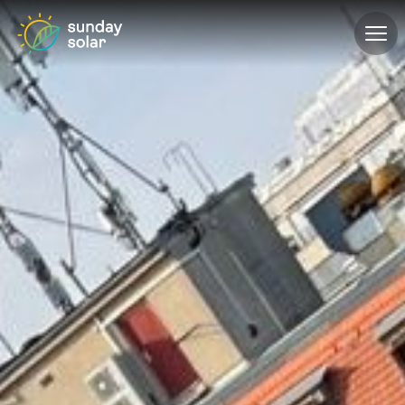
ÜBER UNS
PROJEKTE
PRODUKTE
GEWERBE
KONFIGURATOR
KONTAKT